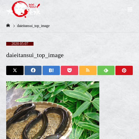
daieitansui_top_image
2020.05.07
daieitansui_top_image