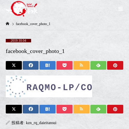
facebook_cover_photo_1
2019.10.04
facebook_cover_photo_1
投稿者:
kzn_rq_daieitansui