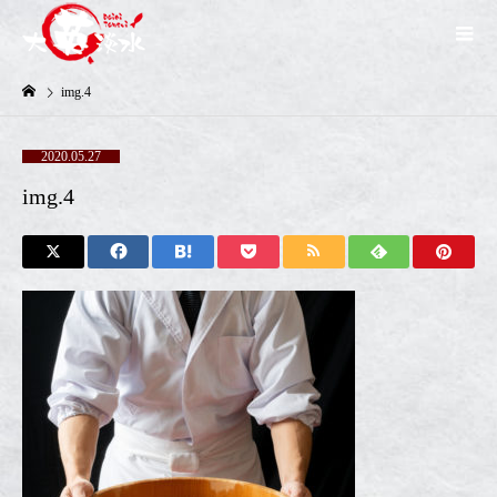
img.4
2020.05.27
img.4