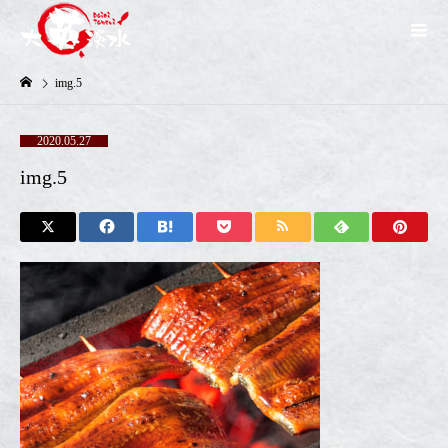
img.5
2020.05.27
img.5