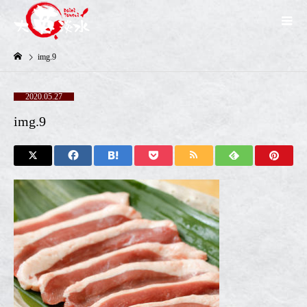
img.9
2020.05.27
img.9