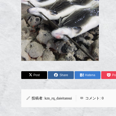
Post
Share
Hatena
Po
投稿者:
kzn_rq_daieitansui
コメント:
0