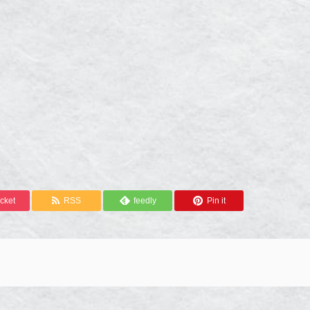
cket
RSS
feedly
Pin it