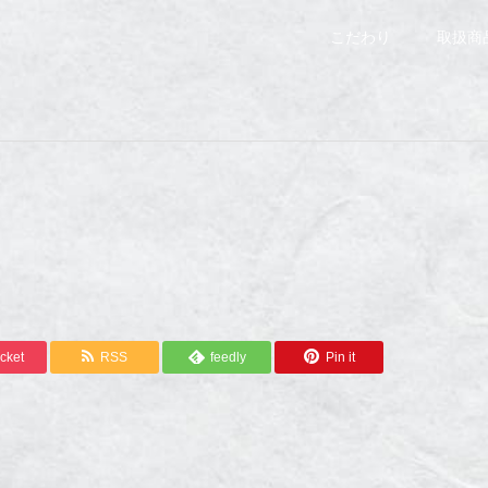
こだわり
取扱商
cket
RSS
feedly
Pin it