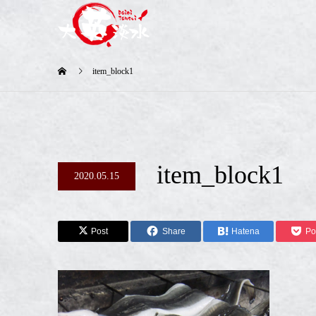
item_block1
item_block1
2020.05.15
Post
Share
Hatena
Po