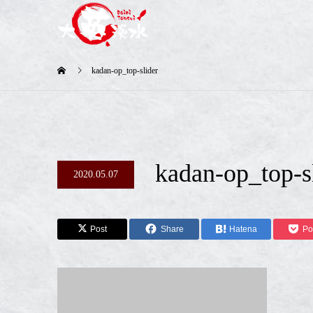
kadan-op_top-slider
kadan-op_top-s
2020.05.07
Post
Share
Hatena
Po