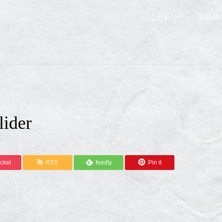
こだわり
取扱商
lider
cket
RSS
feedly
Pin it