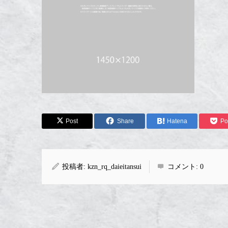
Post
Share
Hatena
Po
投稿者:
kzn_rq_daieitansui
コメント:
0