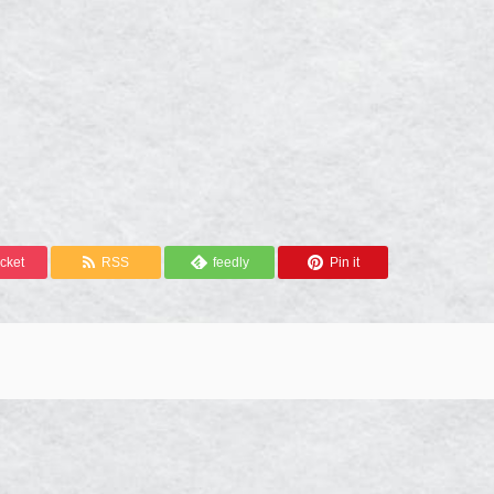
cket
RSS
feedly
Pin it