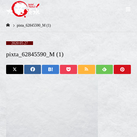
pixta_62845590_M (1)
2020.05.27
pixta_62845590_M (1)